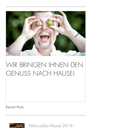
WIR BRINGEN IHNEN DEN
Walnuss-Parade
GENUSS NACH HAUSE!
Recent Posts
Walnusslikör Klassik 2019 -