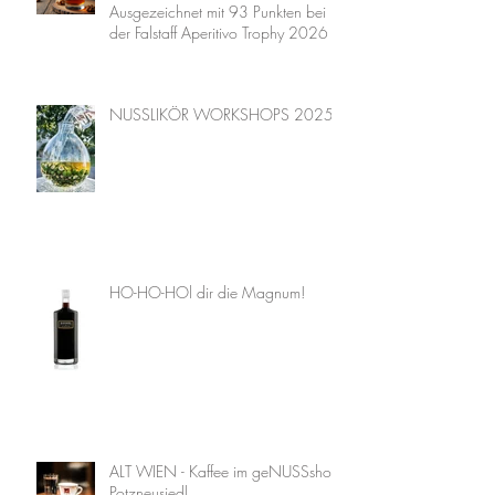
Ausgezeichnet mit 93 Punkten bei
der Falstaff Aperitivo Trophy 2026
NUSSLIKÖR WORKSHOPS 2025
HO-HO-HOl dir die Magnum!
ALT WIEN - Kaffee im geNUSSshop
Potzneusiedl