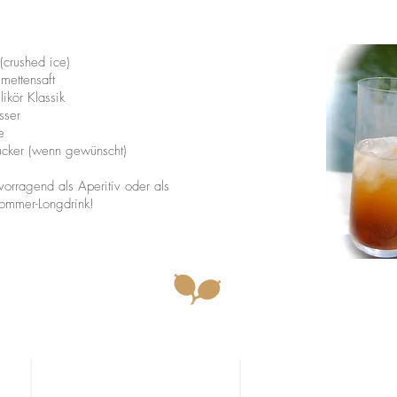
es Eis (crushed ice)
imettensaft
ikör Klassik
sser
e
ucker (wenn gewünscht)
vorragend als Aperitiv oder als
Sommer-Longdrink!
Mag. Bernhard Rankel
Willkommen