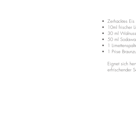
Zerhackt
10ml frischer L
30 ml Walnussl
50 ml Sodawa
1 Limettenspalt
1 Prise Braunz
Eignet sich her
erfrischender 