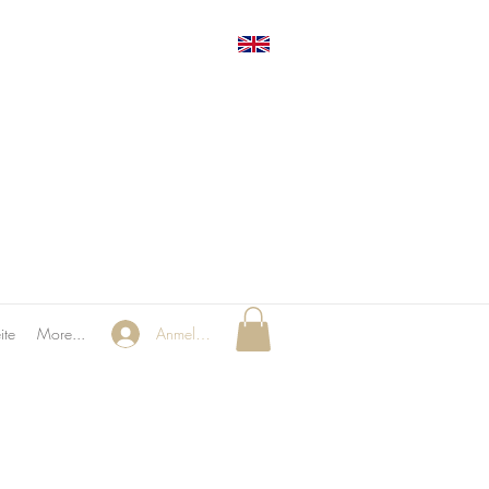
ite
More...
Anmelden