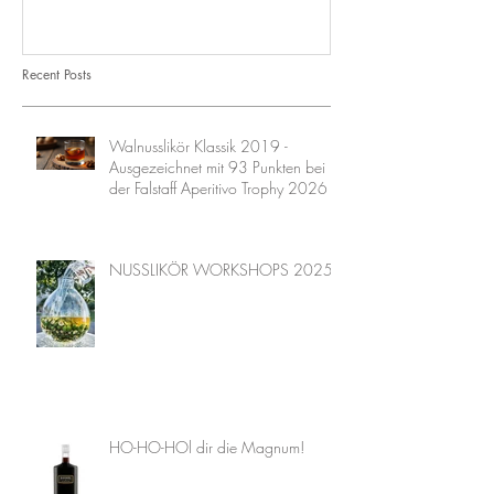
Recent Posts
Walnusslikör Klassik 2019 -
Ausgezeichnet mit 93 Punkten bei
der Falstaff Aperitivo Trophy 2026
NUSSLIKÖR WORKSHOPS 2025
HO-HO-HOl dir die Magnum!