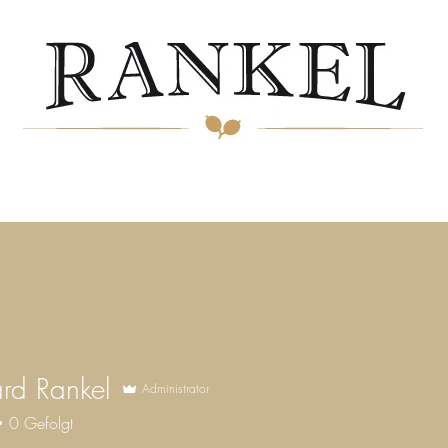
& Kontakt
Online-Shop
Blog
Galerie
Rezepte & Tipps
Partnerse
rd Rankel
Administrator
0
Gefolgt