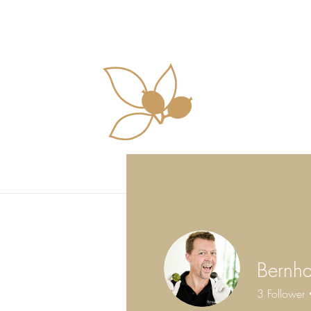
Willkommen
Produkte
GeNUSS-Shop 
Bernha
3
Follower