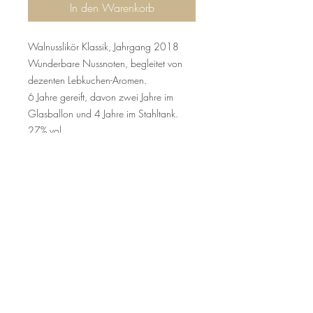
In den Warenkorb
Walnusslikör Klassik, Jahrgang 2018
Wunderbare Nussnoten, begleitet von
dezenten Lebkuchen-Aromen.
6 Jahre gereift, davon zwei Jahre im
Glasballon und 4 Jahre im Stahltank.
27% vol.
92 Falstaff Punkte 2025, Goldmedaille
World Spirits 2024
Jugendschutz
Wir dürfen Alkohol nicht an Personen
unter 18 Jahre verkaufen!