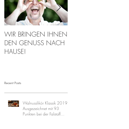
WIR BRINGEN IHNEN
Walnuss-Paradeis-Pesto
DEN GENUSS NACH
NEU
HAUSE!
Recent Posts
Walnusslikör Klassik 2019 -
Ausgezeichnet mit 93
Punkten bei der Falstaff
Aperitivo Trophy 2026