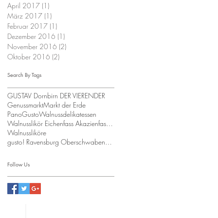
April 2017
(1)
1 Beitrag
März 2017
(1)
1 Beitrag
Februar 2017
(1)
1 Beitrag
Dezember 2016
(1)
1 Beitrag
November 2016
(2)
2 Beiträge
Oktober 2016
(2)
2 Beiträge
Search By Tags
GUSTAV Dornbirn DER VIERENDER
Genussmarkt
Markt der Erde
PanoGusto
Walnussdelikatessen
Walnusslikör Eichenfass Akazienfass Walnusspesto
Walnussliköre
gusto! Ravensburg Oberschwabenhalle Walnussliköre
Follow Us
Datenschutz