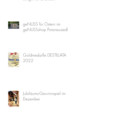
geNUSS für Ostern im
geNUSSshop Potzneusiedl
Goldmedaille DESTILLATA
2022
Jubiläums-Gewinnspiel im
Dezember