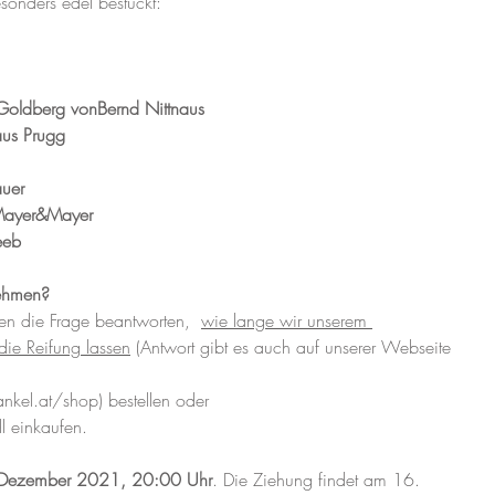
onders edel bestückt:  
 Goldberg vonBernd Nittnaus 
us Prugg 
uer 
 Mayer&Mayer 
eeb  
ehmen?  
en die Frage beantworten,  
wie lange wir unserem 
die Reifung lassen
 (Antwort gibt es auch auf unserer Webseite 
nkel.at/shop) bestellen oder  
 einkaufen. 
Dezember 2021, 20:00 Uhr
.​ Die Ziehung findet am 16. 