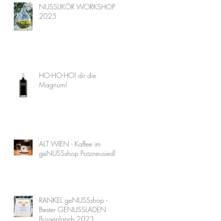
NUSSLIKÖR WORKSHOPS
2025
HO-HO-HOl dir die
Magnum!
ALT WIEN - Kaffee im
geNUSSshop Potzneusiedl
RANKEL geNUSSshop -
Bester GENUSSLADEN
Burgenlands 2023