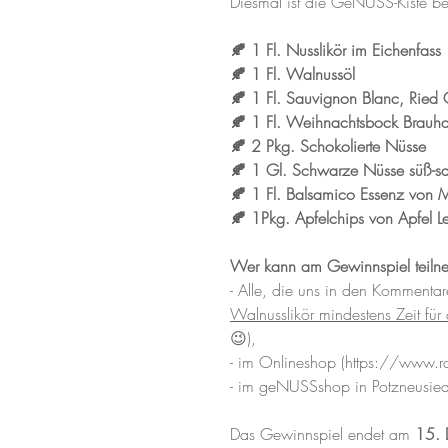
Diesmal ist die GeNUSS-Kiste bes
🍂 1 Fl. Nusslikör im Eichenfass 
🍂 1 Fl. Walnussöl 
🍂 1 Fl. Sauvignon Blanc, Ried
🍂 1 Fl. Weihnachtsbock Brauha
🍂 2 Pkg. Schokolierte Nüsse 
🍂 1 Gl. Schwarze Nüsse süß-sa
🍂 1 Fl. Balsamico Essenz von
🍂 1Pkg. Apfelchips von Apfel L
Wer kann am Gewinnspiel teiln
- Alle, die uns in den Kommentar
Walnusslikör mindestens Zeit für 
😉), 
- im Onlineshop (https://www.ra
- im geNUSSshop in Potzneusiedl
Das Gewinnspiel endet am 
15. 