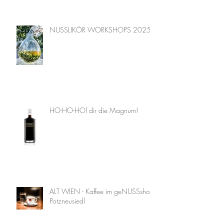
NUSSLIKÖR WORKSHOPS 2025
HO-HO-HOl dir die Magnum!
ALT WIEN - Kaffee im geNUSSshop
Potzneusiedl