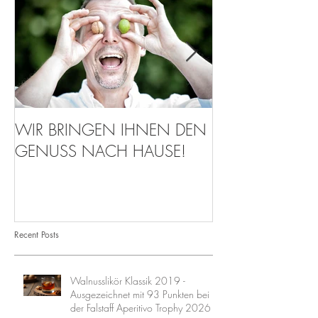
WIR BRINGEN IHNEN DEN
Walnuss-Parade
GENUSS NACH HAUSE!
Recent Posts
Walnusslikör Klassik 2019 -
Ausgezeichnet mit 93 Punkten bei
der Falstaff Aperitivo Trophy 2026